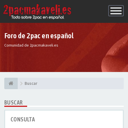
Conmutac
de
Navegaci
Foro de 2pac en español
Comunidad de 2pacmakaveli.es
Buscar
BUSCAR
CONSULTA