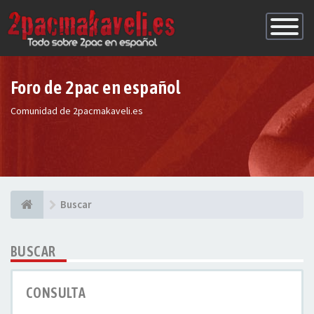
Conmutac
de
Navegaci
Foro de 2pac en español
Comunidad de 2pacmakaveli.es
Buscar
BUSCAR
CONSULTA