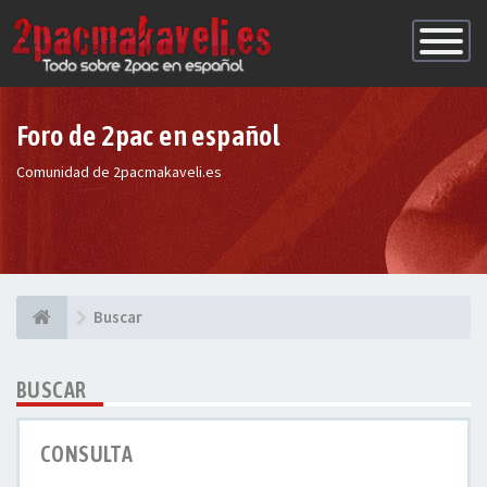
Conmutac
de
Navegaci
Foro de 2pac en español
Comunidad de 2pacmakaveli.es
Buscar
BUSCAR
CONSULTA