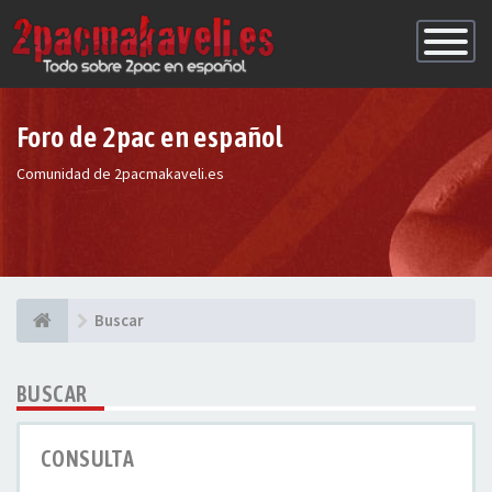
Conmutac
de
Navegaci
Foro de 2pac en español
Comunidad de 2pacmakaveli.es
Buscar
BUSCAR
CONSULTA