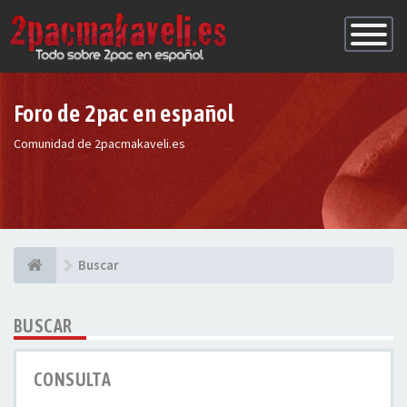
Conmutac
de
Navegaci
Foro de 2pac en español
Comunidad de 2pacmakaveli.es
Buscar
BUSCAR
CONSULTA