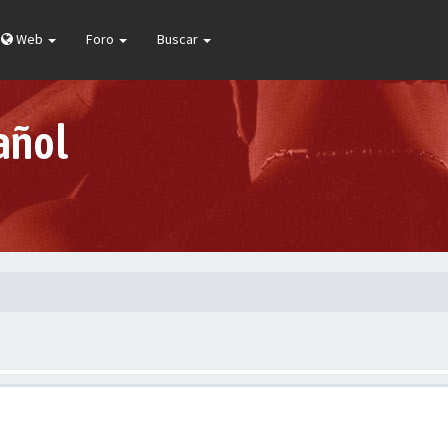
Web
Foro
Buscar
añol