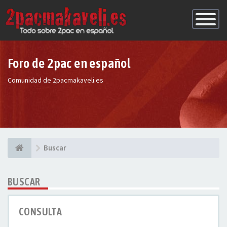
Conmutac
de
Navegaci
Foro de 2pac en español
Comunidad de 2pacmakaveli.es
Buscar
BUSCAR
CONSULTA