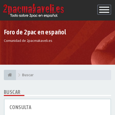
Conmutac
de
Navegaci
Foro de 2pac en español
Comunidad de 2pacmakaveli.es
Buscar
BUSCAR
CONSULTA