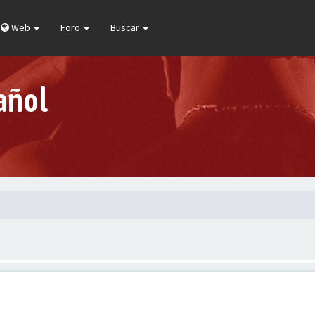
Web
Foro
Buscar
añol