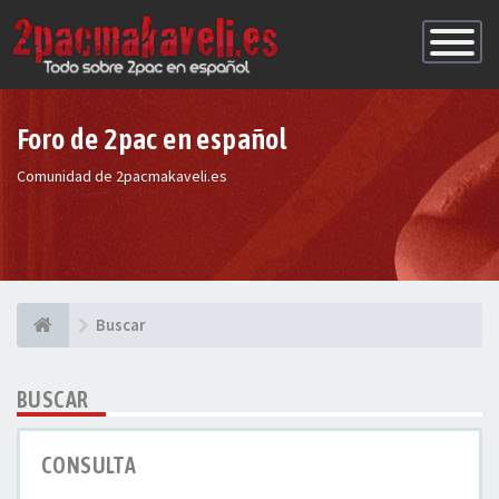
Conmutac
de
Navegaci
Foro de 2pac en español
Comunidad de 2pacmakaveli.es
Buscar
BUSCAR
CONSULTA