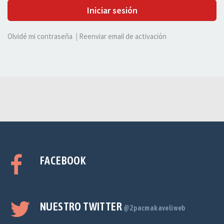
Iniciar sesión
Olvidé mi contraseña
|
Reenviar email de activación
FACEBOOK
NUESTRO TWITTER
@2pacmakaveliweb