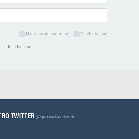
Mantenerme conectado
Ocultar sesión
ail de activación
TRO TWITTER
@2pacmakaveliweb