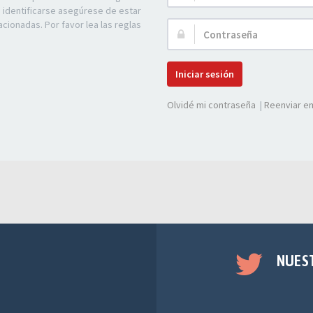
de
e identificarse asegúrese de estar
Usuario:
acionadas. Por favor lea las reglas
Contraseña:
Iniciar sesión
Olvidé mi contraseña
|
Reenviar em
NUES