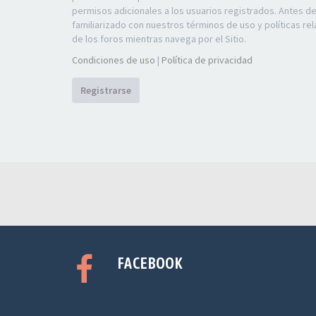
permisos adicionales a los usuarios registrados. Antes d
familiarizado con nuestros términos de uso y políticas rel
de los foros mientras navega por el Sitio.
Condiciones de uso
|
Política de privacidad
Registrarse
FACEBOOK