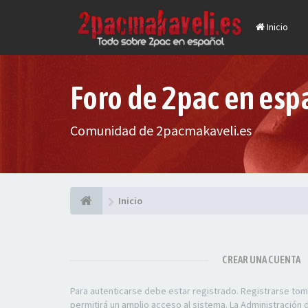
Inicio
Foro de 2pac en esp
Comunidad de 2pacmakaveli.es
Inicio
CREAR UNA CUENTA
Para autenticarse debe estar registrado. Registrarse to
permitirá un amplio acceso al sistema. La Administración