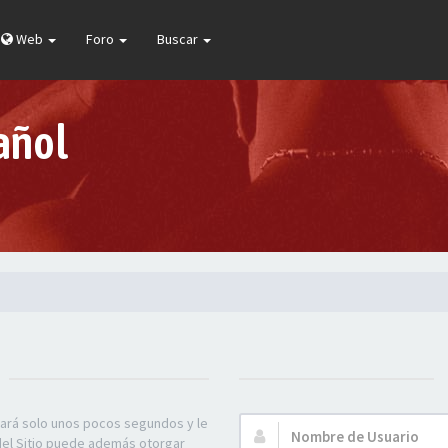
Web
Foro
Buscar
añol
mará solo unos pocos segundos y le
Nombre
 del Sitio puede además otorgar