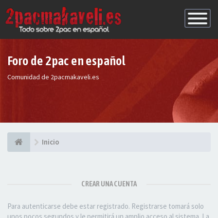
Conmutac
de
Navegaci
Foro de 2pac en español
Comunidad de 2pacmakaveli.es
Inicio
CREAR UNA CUENTA
Para autenticarse debe estar registrado. Registrarse tomará solo
unos pocos segundos y le permitirá un amplio acceso al sistema. La