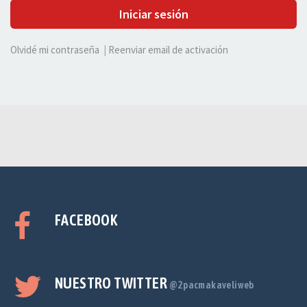
Iniciar sesión
Olvidé mi contraseña
|
Reenviar email de activación
FACEBOOK
NUESTRO TWITTER
@2pacmakaveliweb