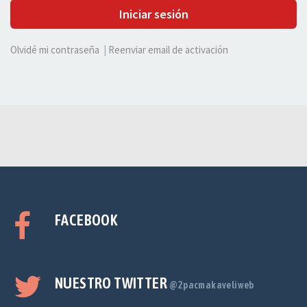
Iniciar sesión
Olvidé mi contraseña
|
Reenviar email de activación
FACEBOOK
NUESTRO TWITTER
@2pacmakaveliweb