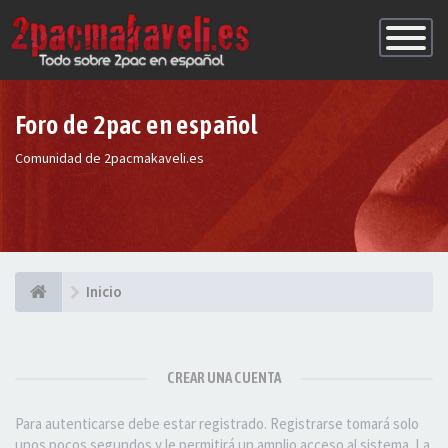
Conmutac
de
Navegaci
Foro de 2pac en español
Comunidad de 2pacmakaveli.es
Inicio
CREAR UNA CUENTA
Para autenticarse debe estar registrado. Registrarse tomará solo
unos pocos segundos y le permitirá un amplio acceso al sistema. La