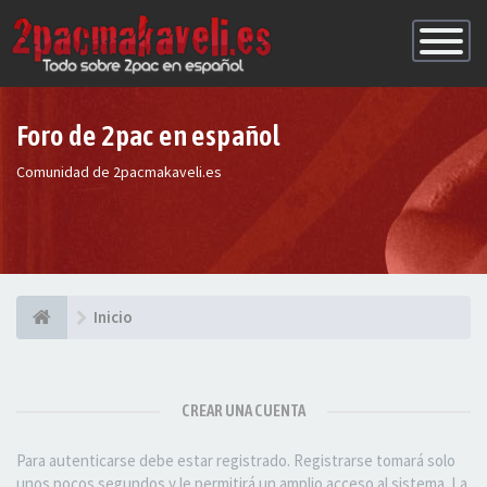
Conmutac
de
Navegaci
Foro de 2pac en español
Comunidad de 2pacmakaveli.es
Inicio
CREAR UNA CUENTA
Para autenticarse debe estar registrado. Registrarse tomará solo
unos pocos segundos y le permitirá un amplio acceso al sistema. La