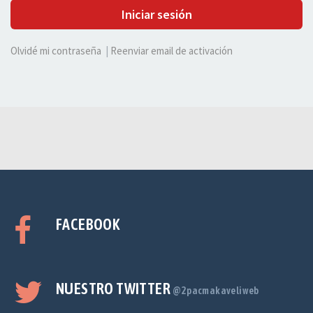
Iniciar sesión
Olvidé mi contraseña
|
Reenviar email de activación
FACEBOOK
NUESTRO TWITTER
@2pacmakaveliweb