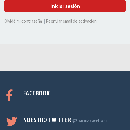
Iniciar sesión
Olvidé mi contraseña
|
Reenviar email de activación
FACEBOOK
NUESTRO TWITTER
@2pacmakaveliweb