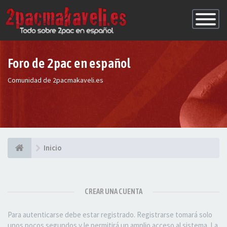
Conmutac
de
Navegaci
Foro de 2pac en español
Comunidad de 2pacmakaveli.es
Inicio
CREAR UNA CUENTA
Para autenticarse debe estar registrado. Registrarse tomará solo
unos pocos segundos y le permitirá un amplio acceso al sistema. La