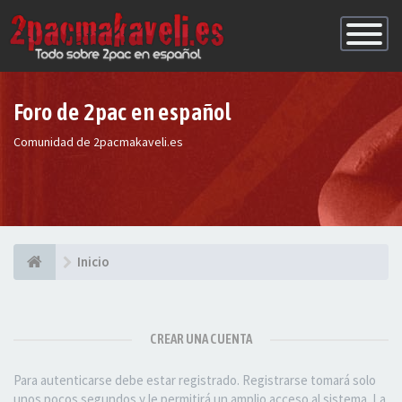
Conmutac
de
Navegaci
Foro de 2pac en español
Comunidad de 2pacmakaveli.es
Inicio
CREAR UNA CUENTA
Para autenticarse debe estar registrado. Registrarse tomará solo
unos pocos segundos y le permitirá un amplio acceso al sistema. La