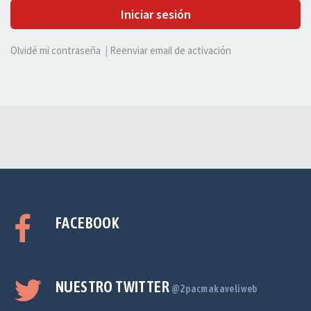
Iniciar sesión
Olvidé mi contraseña
|
Reenviar email de activación
FACEBOOK
NUESTRO TWITTER
@2pacmakaveliweb