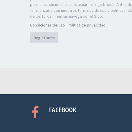
permisos adicionales a los usuarios registrados. Antes d
familiarizado con nuestros términos de uso y políticas rel
de los foros mientras navega por el Sitio.
Condiciones de uso
|
Política de privacidad
Registrarse
FACEBOOK