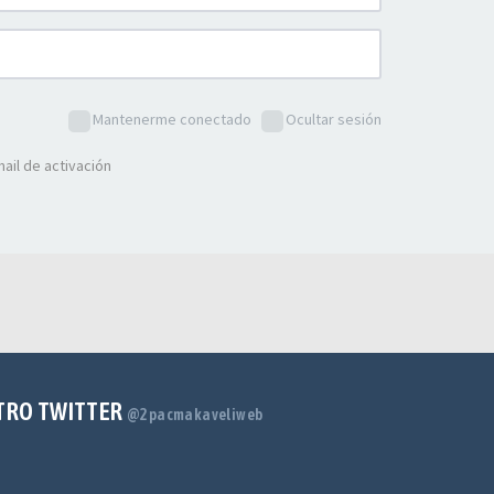
Mantenerme conectado
Ocultar sesión
ail de activación
TRO TWITTER
@2pacmakaveliweb