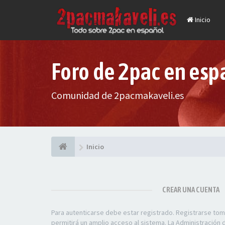
Inicio
Foro de 2pac en esp
Comunidad de 2pacmakaveli.es
Inicio
CREAR UNA CUENTA
Para autenticarse debe estar registrado. Registrarse to
permitirá un amplio acceso al sistema. La Administración