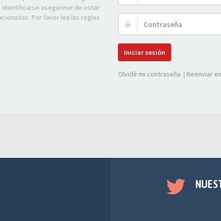
de
e identificarse asegúrese de estar
Usuario:
acionadas. Por favor lea las reglas
Contraseña:
Iniciar sesión
Olvidé mi contraseña
|
Reenviar em
NUES