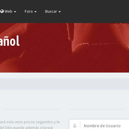
Web
Foro
Buscar
añol
mará solo unos pocos segundos y le
Nombre
 del Sitio puede además otorgar