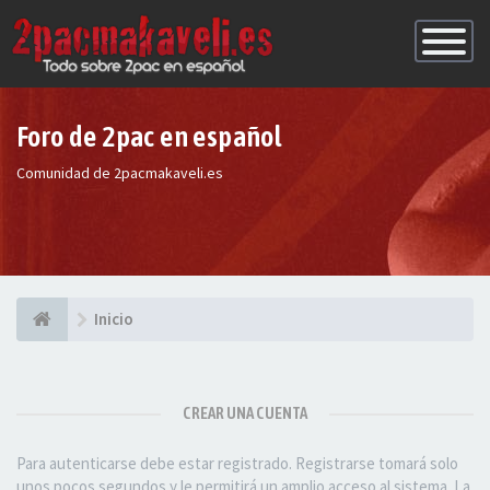
Conmutac
de
Navegaci
Foro de 2pac en español
Comunidad de 2pacmakaveli.es
Inicio
CREAR UNA CUENTA
Para autenticarse debe estar registrado. Registrarse tomará solo
unos pocos segundos y le permitirá un amplio acceso al sistema. La