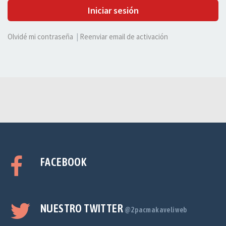
Iniciar sesión
Olvidé mi contraseña
|
Reenviar email de activación
FACEBOOK
NUESTRO TWITTER
@2pacmakaveliweb