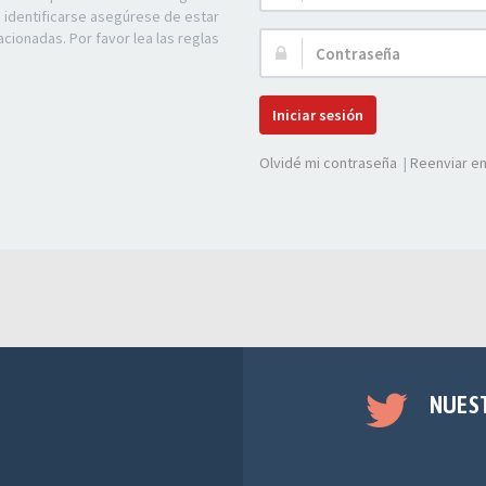
de
e identificarse asegúrese de estar
Usuario:
acionadas. Por favor lea las reglas
Contraseña:
Iniciar sesión
Olvidé mi contraseña
|
Reenviar em
NUES