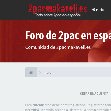
Inicio
Foro de 2pac en esp
Comunidad de 2pacmakaveli.es
Inicio
CREAR UNA CUENTA
Para autenticarse debe estar registrado. Registrarse to
permitirá un amplio acceso al sistema. La Administración