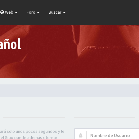
Web
Foro
Buscar
añol
mará solo unos pocos segundos y le
Nombre
 del Sitio puede además otorgar