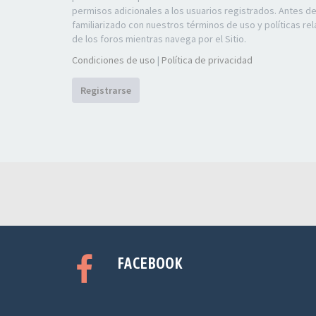
permisos adicionales a los usuarios registrados. Antes d
familiarizado con nuestros términos de uso y políticas rel
de los foros mientras navega por el Sitio.
Condiciones de uso
|
Política de privacidad
Registrarse
FACEBOOK