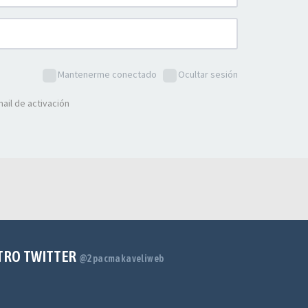
Mantenerme conectado
Ocultar sesión
ail de activación
TRO TWITTER
@2pacmakaveliweb