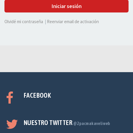
Iniciar sesión
Olvidé mi contraseña
|
Reenviar email de activación
FACEBOOK
NUESTRO TWITTER
@2pacmakaveliweb