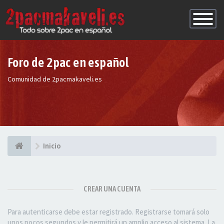
Conmutac
de
Navegaci
Foro de 2pac en español
Comunidad de 2pacmakaveli.es
Inicio
CREAR UNA CUENTA
Para autenticarse debe estar registrado. Registrarse tomará solo
unos pocos segundos y le permitirá un amplio acceso al sistema. La