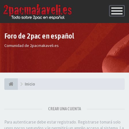
Conmutac
de
Navegaci
Foro de 2pac en español
Comunidad de 2pacmakaveli.es
Inicio
CREAR UNA CUENTA
Para autenticarse debe estar registrado. Registrarse tomará solo
unos pocos segundos y le permitirá un amplio acceso al sistema. La