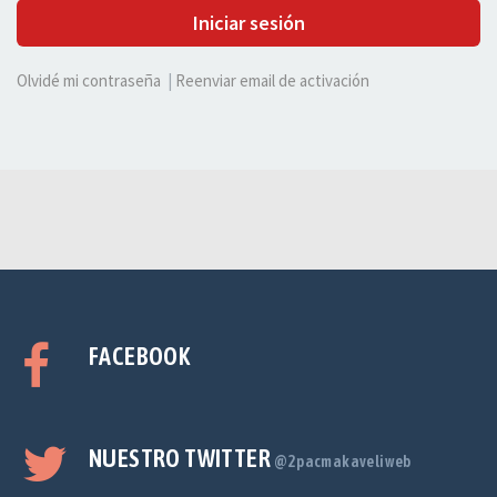
Iniciar sesión
Olvidé mi contraseña
|
Reenviar email de activación
FACEBOOK
NUESTRO TWITTER
@2pacmakaveliweb