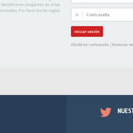
de
e identificarse asegúrese de estar
Usuario:
acionadas. Por favor lea las reglas
Contraseña:
Iniciar sesión
Olvidé mi contraseña
|
Reenviar em
NUES