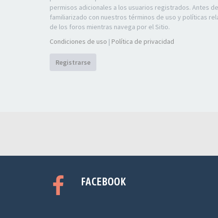
permisos adicionales a los usuarios registrados. Antes d
familiarizado con nuestros términos de uso y políticas rel
de los foros mientras navega por el Sitio.
Condiciones de uso
|
Política de privacidad
Registrarse
FACEBOOK