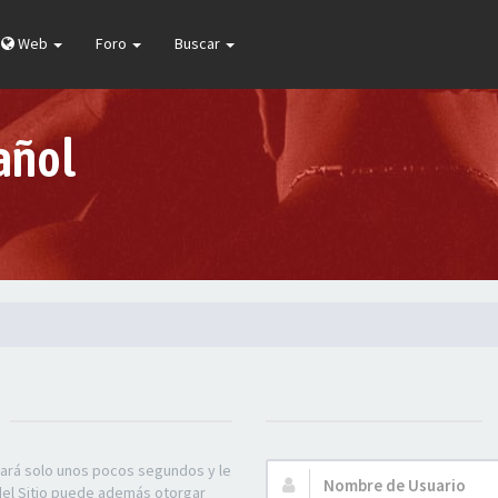
Web
Foro
Buscar
añol
mará solo unos pocos segundos y le
Nombre
 del Sitio puede además otorgar