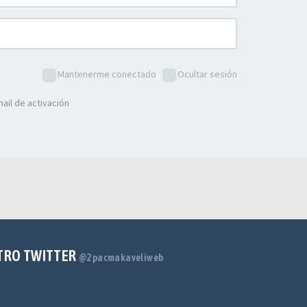
Mantenerme conectado
Ocultar sesión
ail de activación
TRO TWITTER
@2pacmakaveliweb