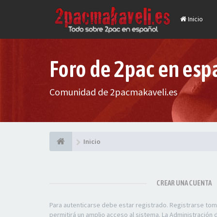
Inicio
Foro de 2pac en esp
Comunidad de 2pacmakaveli.es
Inicio
CREAR UNA CUENTA
Para autenticarse debe estar registrado. Registrarse to
permitirá un amplio acceso al sistema. La Administración