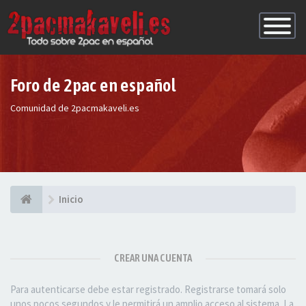
Conmutac
de
Navegaci
Foro de 2pac en español
Comunidad de 2pacmakaveli.es
Inicio
CREAR UNA CUENTA
Para autenticarse debe estar registrado. Registrarse tomará solo
unos pocos segundos y le permitirá un amplio acceso al sistema. La