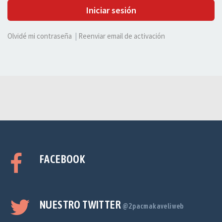
Iniciar sesión
Olvidé mi contraseña
|
Reenviar email de activación
FACEBOOK
NUESTRO TWITTER
@2pacmakaveliweb