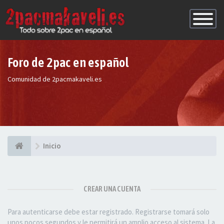
Conmutac
de
Navegaci
Foro de 2pac en español
Comunidad de 2pacmakaveli.es
Inicio
CREAR UNA CUENTA
Para autenticarse debe estar registrado. Registrarse tomará solo
unos pocos segundos y le permitirá un amplio acceso al sistema. La