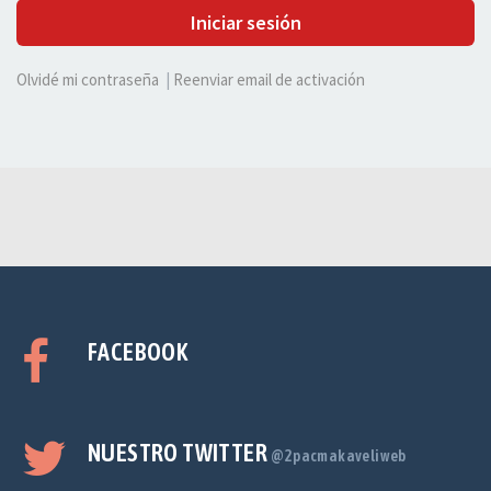
Iniciar sesión
Olvidé mi contraseña
|
Reenviar email de activación
FACEBOOK
NUESTRO TWITTER
@2pacmakaveliweb