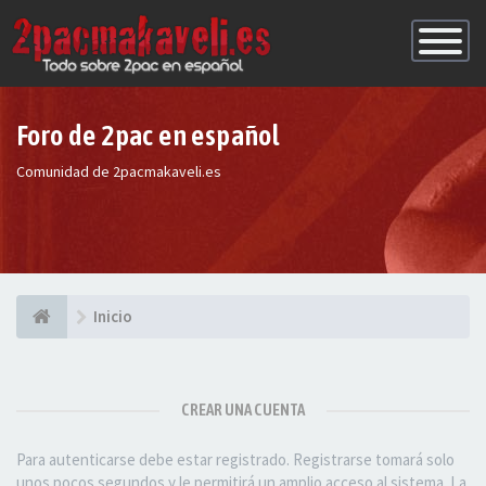
Conmutac
de
Navegaci
Foro de 2pac en español
Comunidad de 2pacmakaveli.es
Inicio
CREAR UNA CUENTA
Para autenticarse debe estar registrado. Registrarse tomará solo
unos pocos segundos y le permitirá un amplio acceso al sistema. La