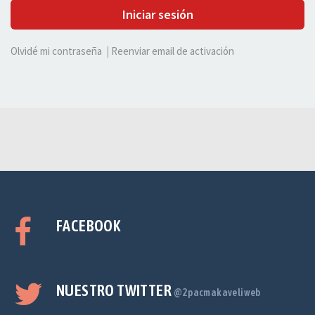
Iniciar sesión
Olvidé mi contraseña
|
Reenviar email de activación
FACEBOOK
NUESTRO TWITTER
@2pacmakaveliweb