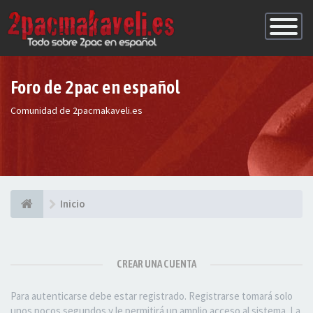
Conmutac
de
Navegaci
Foro de 2pac en español
Comunidad de 2pacmakaveli.es
Inicio
CREAR UNA CUENTA
Para autenticarse debe estar registrado. Registrarse tomará solo
unos pocos segundos y le permitirá un amplio acceso al sistema. La