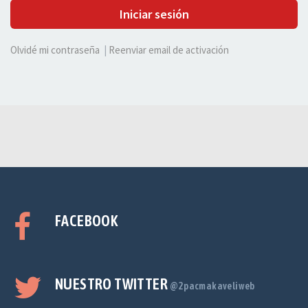
Iniciar sesión
Olvidé mi contraseña
|
Reenviar email de activación
FACEBOOK
NUESTRO TWITTER
@2pacmakaveliweb