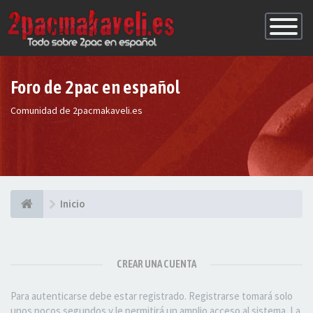
Conmutac
de
Navegaci
Foro de 2pac en español
Comunidad de 2pacmakaveli.es
Inicio
CREAR UNA CUENTA
Para autenticarse debe estar registrado. Registrarse tomará solo
unos pocos segundos y le permitirá un amplio acceso al sistema. La