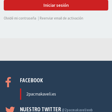
Iniciar sesión
Olvidé mi contraseña
|
Reenviar email de activación
FACEBOOK
2pacmakaveli.es
NUESTRO TWITTER
@2pacmakaveliweb