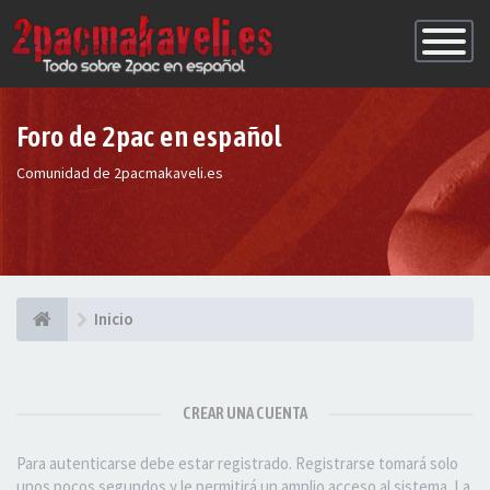
Conmutac
de
Navegaci
Foro de 2pac en español
Comunidad de 2pacmakaveli.es
Inicio
CREAR UNA CUENTA
Para autenticarse debe estar registrado. Registrarse tomará solo
unos pocos segundos y le permitirá un amplio acceso al sistema. La