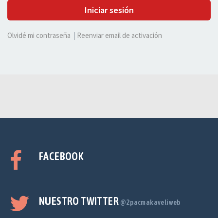
Iniciar sesión
Olvidé mi contraseña
|
Reenviar email de activación
FACEBOOK
NUESTRO TWITTER
@2pacmakaveliweb