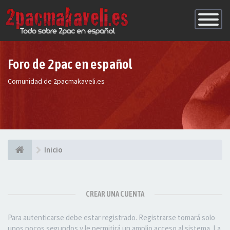
Conmutac
de
Navegaci
Foro de 2pac en español
Comunidad de 2pacmakaveli.es
Inicio
CREAR UNA CUENTA
Para autenticarse debe estar registrado. Registrarse tomará solo
unos pocos segundos y le permitirá un amplio acceso al sistema. La