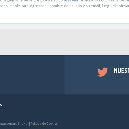
e, legítimamente le preguntará su contraseña. Si olvidó la contraseña de su
ceso le solicitará ingresar su nombre de usuario y su email, luego el soft
NUES
s
 Tupac Amaru Shakur |
Política de Cookies