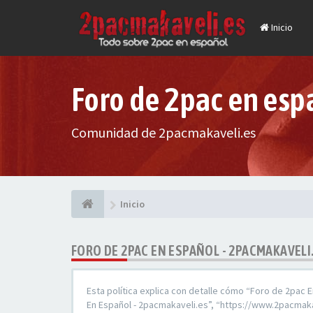
Inicio
Foro de 2pac en esp
Comunidad de 2pacmakaveli.es
Inicio
FORO DE 2PAC EN ESPAÑOL - 2PACMAKAVELI.
Esta política explica con detalle cómo “Foro de 2pac 
En Español - 2pacmakaveli.es”, “https://www.2pacmaka