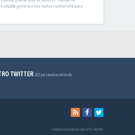
 cuenta, puede usar el servicio “Olvidé mi
ware phpBB generará una nueva contraseña para
TRO TWITTER
@2pacmakaveliweb
- Todos los horarios son
UTC+02:00
-