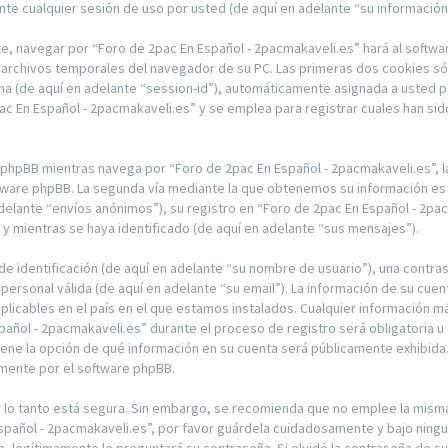
te cualquier sesión de uso por usted (de aquí en adelante “su información
e, navegar por “Foro de 2pac En Español - 2pacmakaveli.es” hará al softwa
archivos temporales del navegador de su PC. Las primeras dos cookies sólo
ima (de aquí en adelante “session-id”), automáticamente asignada a usted 
 En Español - 2pacmakaveli.es” y se emplea para registrar cuales han sido
hpBB mientras navega por “Foro de 2pac En Español - 2pacmakaveli.es”, 
ftware phpBB. La segunda vía mediante la que obtenemos su información es 
delante “envíos anónimos”), su registro en “Foro de 2pac En Español - 2pac
 mientras se haya identificado (de aquí en adelante “sus mensajes”).
 identificación (de aquí en adelante “su nombre de usuario”), una contras
 personal válida (de aquí en adelante “su email”). La información de su cue
plicables en el país en el que estamos instalados. Cualquier información m
pañol - 2pacmakaveli.es” durante el proceso de registro será obligatoria u 
tiene la opción de qué información en su cuenta será públicamente exhibida
amente por el software phpBB.
or lo tanto está segura. Sin embargo, se recomienda que no emplee la mis
Español - 2pacmakaveli.es”, por favor guárdela cuidadosamente y bajo ning