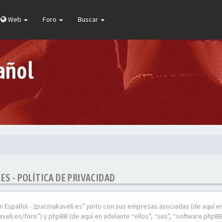
Web
Foro
Buscar
añol
ES - POLÍTICA DE PRIVACIDAD
En Español - 2pacmakaveli.es” junto con sus empresas asociadas (de aquí en
veli.es/foro”) y phpBB (de aquí en adelante “ellos”, “sus”, “software ph