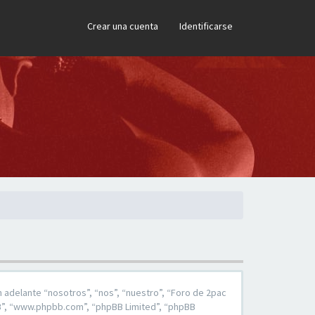
×
Crear una cuenta
Identificarse
 adelante “nosotros”, “nos”, “nuestro”, “Foro de 2pac
pBB”, “www.phpbb.com”, “phpBB Limited”, “phpBB