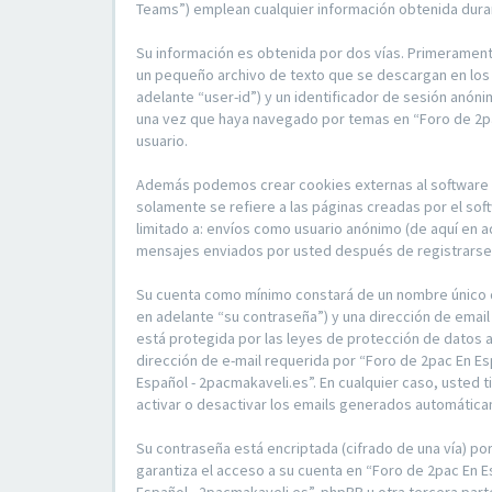
Teams”) emplean cualquier información obtenida duran
Su información es obtenida por dos vías. Primerament
un pequeño archivo de texto que se descargan en los 
adelante “user-id”) y un identificador de sesión anón
una vez que haya navegado por temas en “Foro de 2pac
usuario.
Además podemos crear cookies externas al software p
solamente se refiere a las páginas creadas por el so
limitado a: envíos como usuario anónimo (de aquí en a
mensajes enviados por usted después de registrarse y
Su cuenta como mínimo constará de un nombre único de
en adelante “su contraseña”) y una dirección de email
está protegida por las leyes de protección de datos a
dirección de e-mail requerida por “Foro de 2pac En Es
Español - 2pacmakaveli.es”. En cualquier caso, usted 
activar o desactivar los emails generados automátic
Su contraseña está encriptada (cifrado de una vía) p
garantiza el acceso a su cuenta en “Foro de 2pac En 