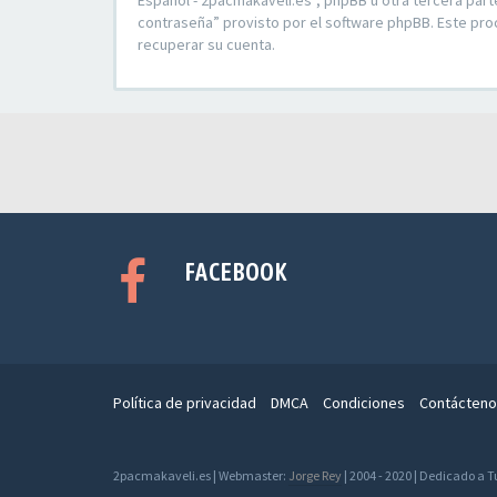
Español - 2pacmakaveli.es”, phpBB u otra tercera part
contraseña” provisto por el software phpBB. Este pro
recuperar su cuenta.
FACEBOOK
Política de privacidad
DMCA
Condiciones
Contácteno
2pacmakaveli.es | Webmaster:
Jorge Rey
| 2004 - 2020 | Dedicado a