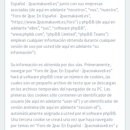
Español - 2pacmakaveli.es” junto con sus empresas
asociadas (de aquí en adelante “nosotros”, “nos”, “nuestro”,
“Foro de 2pac En Español - 2pacmakaveli.es”,
“https://www.2pacmakaveli.es/foro”) y phpBB (de aquí en
adelante “ellos”, “sus”, “software phpBB”,
“www.phpbb.com”, “phpBB Limited”, “phpBB Teams”)
emplean cualquier información obtenida durante cualquier
sesión de uso por usted (de aquí en adelante “su
información”).
Su información es obtenida por dos vías. Primeramente,
navegar por “Foro de 2pac En Español - 2pacmakaveli.es”
hará al software phpBB crear un número de cookies, las
cuales son un pequeño archivo de texto que se descargan
en los archivos temporales del navegador de su PC. Las
primeras dos cookies sólo contienen un identificador de
usuario (de aquí en adelante “user-id”) y un identificador de
sesión anónima (de aquí en adelante “session-id”),
automáticamente asignada a usted por el software phpBB.
Una tercera cookie se creará una vez que haya navegado
por temas en “Foro de 2pac En Español - 2pacmakaveli.es” y