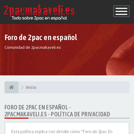
Conmutac
de
Navegaci
Foro de 2pac en español
Comunidad de 2pacmakaveli.es
Inicio
FORO DE 2PAC EN ESPAÑOL -
2PACMAKAVELI.ES - POLÍTICA DE PRIVACIDAD
Esta política explica con detalle cómo “Foro de 2pac En