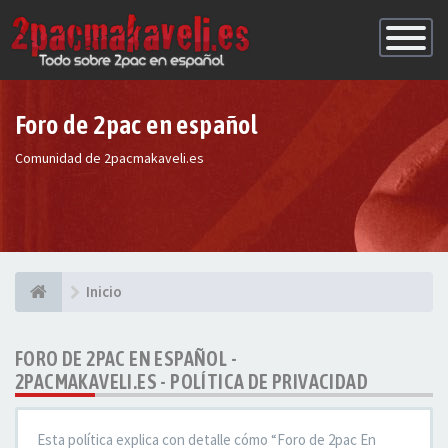
Conmutac
de
Navegaci
Foro de 2pac en español
Comunidad de 2pacmakaveli.es
Inicio
FORO DE 2PAC EN ESPAÑOL -
2PACMAKAVELI.ES - POLÍTICA DE PRIVACIDAD
Esta política explica con detalle cómo “Foro de 2pac En