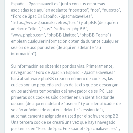
Español - 2pacmakaveli.es” junto con sus empresas
asociadas (de aquí en adelante “nosotros”, “nos”, “nuestro”,
“Foro de 2pac En Español - 2pacmakaveli.es”,
“https://www.2pacmakaveli.es/foro”) y phpBB (de aquí en
adelante “ellos”, “sus”, “software phpBB”,
“www.phpbb.com”, “phpBB Limited”, “phpBB Teams”)
emplean cualquier información obtenida durante cualquier
sesión de uso por usted (de aquí en adelante “su
información”).
Su información es obtenida por dos vías. Primeramente,
navegar por “Foro de 2pac En Español - 2pacmakaveli.es”
hará al software phpBB crear un número de cookies, las
cuales son un pequeño archivo de texto que se descargan
en los archivos temporales del navegador de su PC. Las
primeras dos cookies sólo contienen un identificador de
usuario (de aquí en adelante “user-id”) y un identificador de
sesión anónima (de aquí en adelante “session-id”),
automáticamente asignada a usted por el software phpBB.
Una tercera cookie se creará una vez que haya navegado
por temas en “Foro de 2pac En Español - 2pacmakaveli.es” y