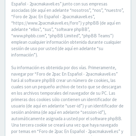
Español - 2pacmakaveli.es” junto con sus empresas
asociadas (de aquí en adelante “nosotros”, “nos”, “nuestro”,
“Foro de 2pac En Español - 2pacmakaveli.es”,
“https://www.2pacmakaveli.es/foro”) y phpBB (de aquí en
adelante “ellos”, “sus”, “software phpBB”,
“www.phpbb.com”, “phpBB Limited”, “phpBB Teams”)
emplean cualquier información obtenida durante cualquier
sesión de uso por usted (de aquí en adelante “su
información”).
Su información es obtenida por dos vías. Primeramente,
navegar por “Foro de 2pac En Español - 2pacmakaveli.es”
hará al software phpBB crear un número de cookies, las
cuales son un pequeño archivo de texto que se descargan
en los archivos temporales del navegador de su PC. Las
primeras dos cookies sólo contienen un identificador de
usuario (de aquí en adelante “user-id”) y un identificador de
sesión anónima (de aquí en adelante “session-id”),
automáticamente asignada a usted por el software phpBB.
Una tercera cookie se creará una vez que haya navegado
por temas en “Foro de 2pac En Español - 2pacmakaveli.es” y