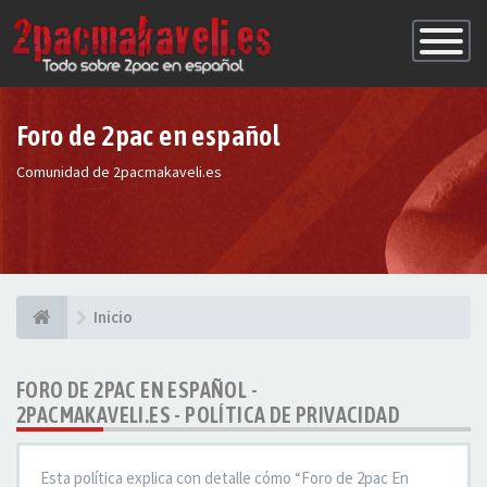
Conmutac
de
Navegaci
Foro de 2pac en español
Comunidad de 2pacmakaveli.es
Inicio
FORO DE 2PAC EN ESPAÑOL -
2PACMAKAVELI.ES - POLÍTICA DE PRIVACIDAD
Esta política explica con detalle cómo “Foro de 2pac En