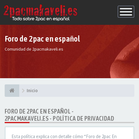
Conmutac
de
Navegaci
Foro de 2pac en español
Comunidad de 2pacmakaveli.es
Inicio
FORO DE 2PAC EN ESPAÑOL -
2PACMAKAVELI.ES - POLÍTICA DE PRIVACIDAD
Esta política explica con detalle cómo “Foro de 2pac En