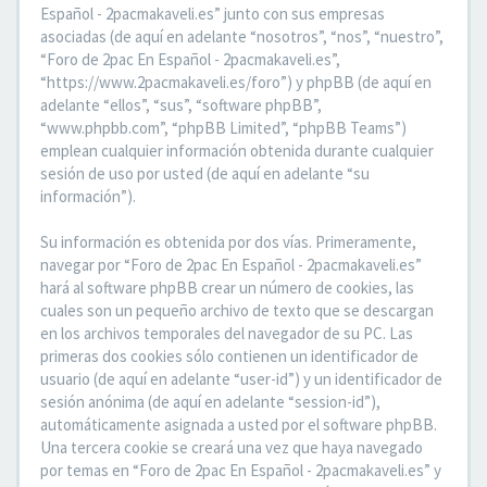
Español - 2pacmakaveli.es” junto con sus empresas
asociadas (de aquí en adelante “nosotros”, “nos”, “nuestro”,
“Foro de 2pac En Español - 2pacmakaveli.es”,
“https://www.2pacmakaveli.es/foro”) y phpBB (de aquí en
adelante “ellos”, “sus”, “software phpBB”,
“www.phpbb.com”, “phpBB Limited”, “phpBB Teams”)
emplean cualquier información obtenida durante cualquier
sesión de uso por usted (de aquí en adelante “su
información”).
Su información es obtenida por dos vías. Primeramente,
navegar por “Foro de 2pac En Español - 2pacmakaveli.es”
hará al software phpBB crear un número de cookies, las
cuales son un pequeño archivo de texto que se descargan
en los archivos temporales del navegador de su PC. Las
primeras dos cookies sólo contienen un identificador de
usuario (de aquí en adelante “user-id”) y un identificador de
sesión anónima (de aquí en adelante “session-id”),
automáticamente asignada a usted por el software phpBB.
Una tercera cookie se creará una vez que haya navegado
por temas en “Foro de 2pac En Español - 2pacmakaveli.es” y