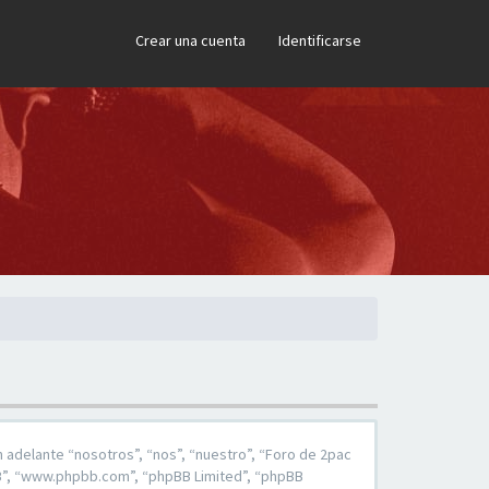
×
Crear una cuenta
Identificarse
 adelante “nosotros”, “nos”, “nuestro”, “Foro de 2pac
pBB”, “www.phpbb.com”, “phpBB Limited”, “phpBB