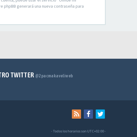
 cuenta, puede usar el servicio “Olvidé mi
ware phpBB generará una nueva contraseña para
TRO TWITTER
@2pacmakaveliweb
- Todos los horarios son
UTC+02:00
-