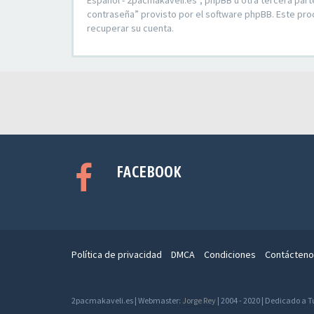
Español - 2pacmakaveli.es”, phpBB u otra tercera part
contraseña” provisto por el software phpBB. Este pro
recuperar su cuenta.
FACEBOOK
Política de privacidad
DMCA
Condiciones
Contácteno
2pacmakaveli.es | Webmaster:
Jorge Rey
| 2004 - 2020 | Dedicado a