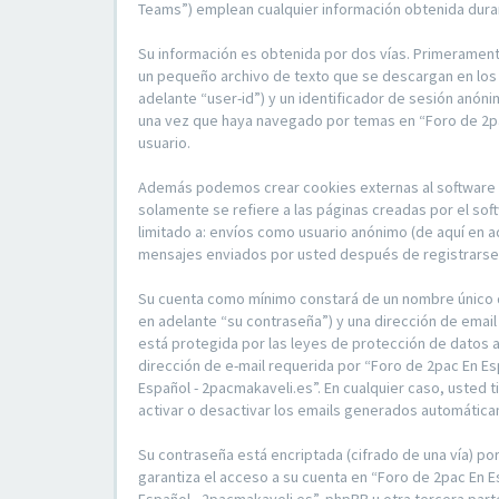
Teams”) emplean cualquier información obtenida duran
Su información es obtenida por dos vías. Primerament
un pequeño archivo de texto que se descargan en los 
adelante “user-id”) y un identificador de sesión anón
una vez que haya navegado por temas en “Foro de 2pac
usuario.
Además podemos crear cookies externas al software p
solamente se refiere a las páginas creadas por el so
limitado a: envíos como usuario anónimo (de aquí en a
mensajes enviados por usted después de registrarse y
Su cuenta como mínimo constará de un nombre único de
en adelante “su contraseña”) y una dirección de email
está protegida por las leyes de protección de datos a
dirección de e-mail requerida por “Foro de 2pac En Es
Español - 2pacmakaveli.es”. En cualquier caso, usted 
activar o desactivar los emails generados automátic
Su contraseña está encriptada (cifrado de una vía) p
garantiza el acceso a su cuenta en “Foro de 2pac En 