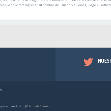
e, legítimamente le preguntará su contraseña. Si olvidó la contraseña de su
ceso le solicitará ingresar su nombre de usuario y su email, luego el soft
NUES
s
 Tupac Amaru Shakur |
Política de Cookies