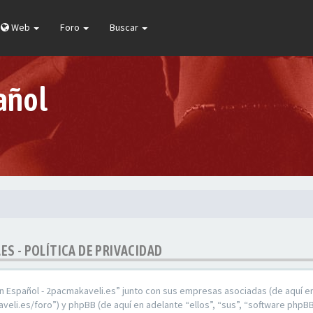
Web
Foro
Buscar
añol
ES - POLÍTICA DE PRIVACIDAD
En Español - 2pacmakaveli.es” junto con sus empresas asociadas (de aquí en
veli.es/foro”) y phpBB (de aquí en adelante “ellos”, “sus”, “software ph