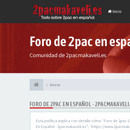
Inicio
Foro de 2pac en esp
Comunidad de 2pacmakaveli.es
Inicio
FORO DE 2PAC EN ESPAÑOL - 2PACMAKAVELI.
Esta política explica con detalle cómo “Foro de 2pac 
En Español - 2pacmakaveli.es”, “https://www.2pacmaka