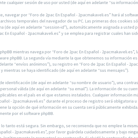
te cualquier sesión de uso por usted (de aquí en adelante “su información
e, navegar por “Foro de 2pac En Español - 2pacmakaveli.es” hará al softwa
archivos temporales del navegador de su PC. Las primeras dos cookies sólo
ima (de aquí en adelante “session-id”), automáticamente asignada a usted 
 En Español - 2pacmakaveli.es” y se emplea para registrar cuales han sido
hpBB mientras navega por “Foro de 2pac En Español - 2pacmakaveli.es”, 
ftware phpBB. La segunda vía mediante la que obtenemos su información es 
delante “envíos anónimos”), su registro en “Foro de 2pac En Español - 2pac
 mientras se haya identificado (de aquí en adelante “sus mensajes”).
 identificación (de aquí en adelante “su nombre de usuario”), una contras
 personal válida (de aquí en adelante “su email”). La información de su cue
plicables en el país en el que estamos instalados. Cualquier información m
pañol - 2pacmakaveli.es” durante el proceso de registro será obligatoria u 
tiene la opción de qué información en su cuenta será públicamente exhibida
amente por el software phpBB.
or lo tanto está segura. Sin embargo, se recomienda que no emplee la mis
Español - 2pacmakaveli.es”, por favor guárdela cuidadosamente y bajo ning