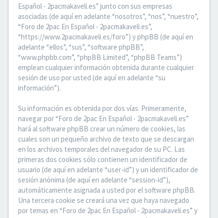
Español - 2pacmakaveli.es” junto con sus empresas
asociadas (de aquí en adelante “nosotros”, “nos”, “nuestro”,
“Foro de 2pac En Español - 2pacmakaveli.es”,
“https://www.2pacmakaveli.es/foro”) y phpBB (de aquí en
adelante “ellos”, “sus”, “software phpBB”,
“www.phpbb.com”, “phpBB Limited”, “phpBB Teams”)
emplean cualquier información obtenida durante cualquier
sesión de uso por usted (de aquí en adelante “su
información”).
Su información es obtenida por dos vías. Primeramente,
navegar por “Foro de 2pac En Español - 2pacmakaveli.es”
hará al software phpBB crear un número de cookies, las
cuales son un pequeño archivo de texto que se descargan
en los archivos temporales del navegador de su PC. Las
primeras dos cookies sólo contienen un identificador de
usuario (de aquí en adelante “user-id”) y un identificador de
sesión anónima (de aquí en adelante “session-id”),
automáticamente asignada a usted por el software phpBB.
Una tercera cookie se creará una vez que haya navegado
por temas en “Foro de 2pac En Español - 2pacmakaveli.es” y