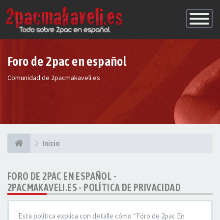
Conmutac
de
Navegaci
Foro de 2pac en español
Comunidad de 2pacmakaveli.es
Inicio
FORO DE 2PAC EN ESPAÑOL -
2PACMAKAVELI.ES - POLÍTICA DE PRIVACIDAD
Esta política explica con detalle cómo “Foro de 2pac En