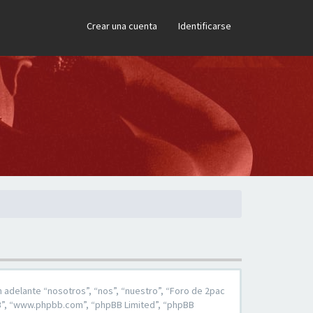
×
Crear una cuenta
Identificarse
 adelante “nosotros”, “nos”, “nuestro”, “Foro de 2pac
pBB”, “www.phpbb.com”, “phpBB Limited”, “phpBB