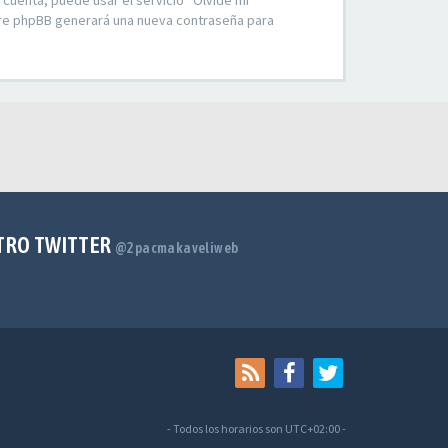
 cuenta, puede usar el servicio “Olvidé mi
ware phpBB generará una nueva contraseña para
TRO TWITTER
@2pacmakaveliweb
- Todos los horarios son
UTC+02:00
-