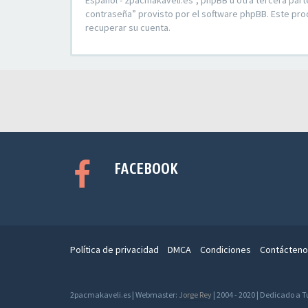
Español - 2pacmakaveli.es”, phpBB u otra tercera part
contraseña” provisto por el software phpBB. Este pro
recuperar su cuenta.
FACEBOOK
Política de privacidad
DMCA
Condiciones
Contácteno
2pacmakaveli.es | Webmaster:
Jorge Rey
| 2004 - 2020 | Dedicado a