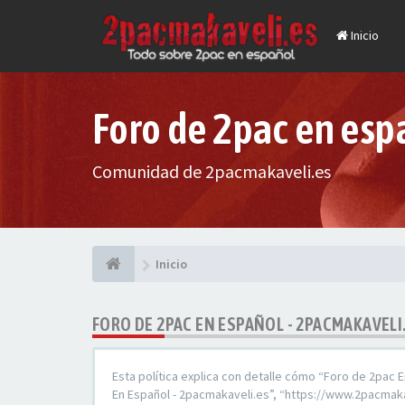
Inicio
Foro de 2pac en esp
Comunidad de 2pacmakaveli.es
Inicio
FORO DE 2PAC EN ESPAÑOL - 2PACMAKAVELI.
Esta política explica con detalle cómo “Foro de 2pac 
En Español - 2pacmakaveli.es”, “https://www.2pacmaka