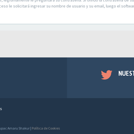
e, legítimamente le preguntará su contraseña. Si olvidó la contraseña de su
ceso le solicitará ingresar su nombre de usuario y su email, luego el soft
NUES
s
 Tupac Amaru Shakur |
Política de Cookies