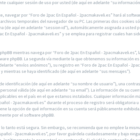
te cualquier sesión de uso por usted (de aquí en adelante “su información
e, navegar por “Foro de 2pac En Español - 2pacmakaveli.es” hará al softwa
archivos temporales del navegador de su PC. Las primeras dos cookies sólo
ima (de aquí en adelante “session-id”), automáticamente asignada a usted 
 En Español - 2pacmakaveli.es” y se emplea para registrar cuales han sido
hpBB mientras navega por “Foro de 2pac En Español - 2pacmakaveli.es”, 
ftware phpBB. La segunda vía mediante la que obtenemos su información es 
delante “envíos anónimos”), su registro en “Foro de 2pac En Español - 2pac
 mientras se haya identificado (de aquí en adelante “sus mensajes”).
 identificación (de aquí en adelante “su nombre de usuario”), una contras
 personal válida (de aquí en adelante “su email”). La información de su cue
plicables en el país en el que estamos instalados. Cualquier información m
pañol - 2pacmakaveli.es” durante el proceso de registro será obligatoria u 
tiene la opción de qué información en su cuenta será públicamente exhibida
amente por el software phpBB.
or lo tanto está segura. Sin embargo, se recomienda que no emplee la mis
Español - 2pacmakaveli.es”, por favor guárdela cuidadosamente y bajo ning