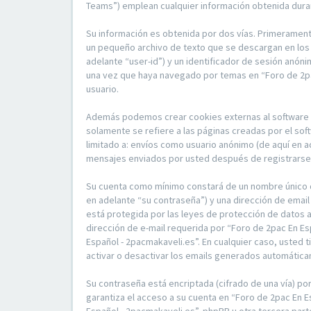
Teams”) emplean cualquier información obtenida duran
Su información es obtenida por dos vías. Primerament
un pequeño archivo de texto que se descargan en los 
adelante “user-id”) y un identificador de sesión anón
una vez que haya navegado por temas en “Foro de 2pac
usuario.
Además podemos crear cookies externas al software p
solamente se refiere a las páginas creadas por el so
limitado a: envíos como usuario anónimo (de aquí en a
mensajes enviados por usted después de registrarse y
Su cuenta como mínimo constará de un nombre único de
en adelante “su contraseña”) y una dirección de email
está protegida por las leyes de protección de datos a
dirección de e-mail requerida por “Foro de 2pac En Es
Español - 2pacmakaveli.es”. En cualquier caso, usted 
activar o desactivar los emails generados automátic
Su contraseña está encriptada (cifrado de una vía) p
garantiza el acceso a su cuenta en “Foro de 2pac En 