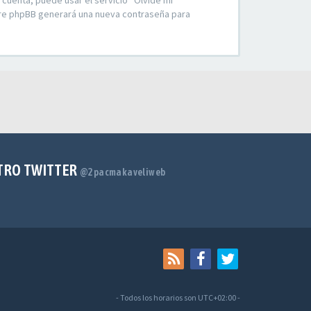
 cuenta, puede usar el servicio “Olvidé mi
ware phpBB generará una nueva contraseña para
TRO TWITTER
@2pacmakaveliweb
- Todos los horarios son
UTC+02:00
-