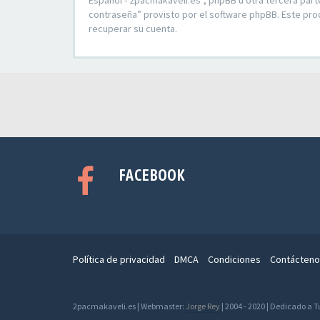
Español - 2pacmakaveli.es”, phpBB u otra tercera part
contraseña” provisto por el software phpBB. Este pro
recuperar su cuenta.
FACEBOOK
Política de privacidad
DMCA
Condiciones
Contácteno
2pacmakaveli.es | Webmaster:
Jorge Rey
| 2004 - 2020 | Dedicado a