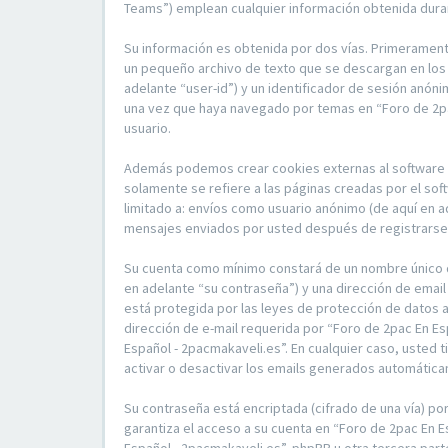
Teams”) emplean cualquier información obtenida duran
Su información es obtenida por dos vías. Primerament
un pequeño archivo de texto que se descargan en los 
adelante “user-id”) y un identificador de sesión anón
una vez que haya navegado por temas en “Foro de 2pac
usuario.
Además podemos crear cookies externas al software p
solamente se refiere a las páginas creadas por el so
limitado a: envíos como usuario anónimo (de aquí en a
mensajes enviados por usted después de registrarse y
Su cuenta como mínimo constará de un nombre único de
en adelante “su contraseña”) y una dirección de email
está protegida por las leyes de protección de datos a
dirección de e-mail requerida por “Foro de 2pac En Es
Español - 2pacmakaveli.es”. En cualquier caso, usted 
activar o desactivar los emails generados automátic
Su contraseña está encriptada (cifrado de una vía) p
garantiza el acceso a su cuenta en “Foro de 2pac En 