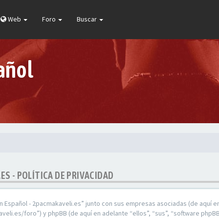
Web
Foro
Buscar
añol
ES - POLÍTICA DE PRIVACIDAD
En Español - 2pacmakaveli.es” junto con sus empresas asociadas (de aquí en
veli.es/foro”) y phpBB (de aquí en adelante “ellos”, “sus”, “software ph