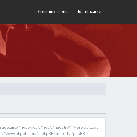
×
Crear una cuenta
Identificarse
 adelante “nosotros”, “nos”, “nuestro”, “Foro de 2pac
pBB”, “www.phpbb.com”, “phpBB Limited”, “phpBB