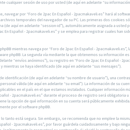
te cualquier sesión de uso por usted (de aquí en adelante “su información
e, navegar por “Foro de 2pac En Español - 2pacmakaveli.es” hará al softwa
archivos temporales del navegador de su PC. Las primeras dos cookies sólo
ima (de aquí en adelante “session-id”), automáticamente asignada a usted 
 En Español - 2pacmakaveli.es” y se emplea para registrar cuales han sido
hpBB mientras navega por “Foro de 2pac En Español - 2pacmakaveli.es”, 
ftware phpBB. La segunda vía mediante la que obtenemos su información es 
delante “envíos anónimos”), su registro en “Foro de 2pac En Español - 2pac
 mientras se haya identificado (de aquí en adelante “sus mensajes”).
 identificación (de aquí en adelante “su nombre de usuario”), una contras
 personal válida (de aquí en adelante “su email”). La información de su cue
plicables en el país en el que estamos instalados. Cualquier información m
pañol - 2pacmakaveli.es” durante el proceso de registro será obligatoria u 
tiene la opción de qué información en su cuenta será públicamente exhibida
amente por el software phpBB.
or lo tanto está segura. Sin embargo, se recomienda que no emplee la mis
Español - 2pacmakaveli.es”, por favor guárdela cuidadosamente y bajo ning