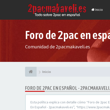
Inicio
Foro de 2pac en esp
Comunidad de 2pacmakaveli.es
Inicio
FORO DE 2PAC EN ESPAÑOL - 2PACMAKAVELI.
Esta política explica con detalle cómo “Foro de 2pac 
En Español - 2pacmakaveli.es”, “https://www.2pacmaka