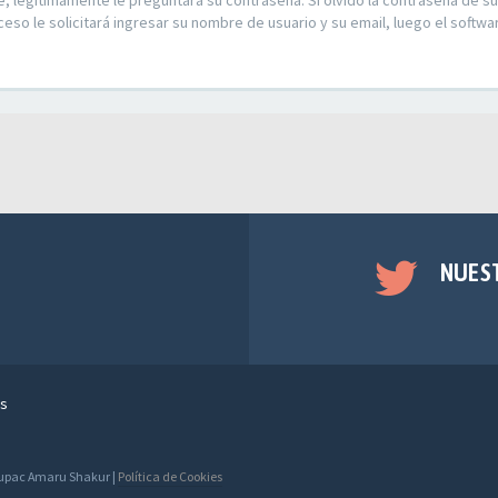
e, legítimamente le preguntará su contraseña. Si olvidó la contraseña de su
ceso le solicitará ingresar su nombre de usuario y su email, luego el soft
NUES
s
 Tupac Amaru Shakur |
Política de Cookies