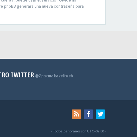
 cuenta, puede usar el servicio “Olvidé mi
ware phpBB generará una nueva contraseña para
TRO TWITTER
@2pacmakaveliweb
- Todos los horarios son
UTC+02:00
-