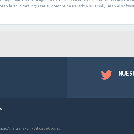
e, legítimamente le preguntará su contraseña. Si olvidó la contraseña de su
ceso le solicitará ingresar su nombre de usuario y su email, luego el soft
NUES
s
 Tupac Amaru Shakur |
Política de Cookies