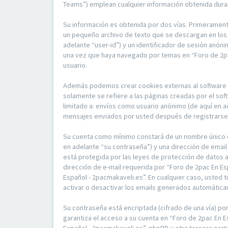
Teams”) emplean cualquier información obtenida duran
Su información es obtenida por dos vías. Primerament
un pequeño archivo de texto que se descargan en los 
adelante “user-id”) y un identificador de sesión anón
una vez que haya navegado por temas en “Foro de 2pac
usuario.
Además podemos crear cookies externas al software p
solamente se refiere a las páginas creadas por el so
limitado a: envíos como usuario anónimo (de aquí en a
mensajes enviados por usted después de registrarse y
Su cuenta como mínimo constará de un nombre único de
en adelante “su contraseña”) y una dirección de email
está protegida por las leyes de protección de datos a
dirección de e-mail requerida por “Foro de 2pac En Es
Español - 2pacmakaveli.es”. En cualquier caso, usted 
activar o desactivar los emails generados automátic
Su contraseña está encriptada (cifrado de una vía) p
garantiza el acceso a su cuenta en “Foro de 2pac En 