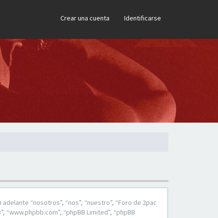
×
Crear una cuenta
Identificarse
 adelante “nosotros”, “nos”, “nuestro”, “Foro de 2pac
pBB”, “www.phpbb.com”, “phpBB Limited”, “phpBB