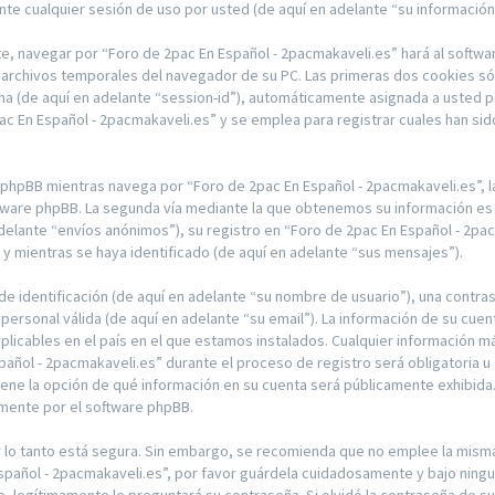
te cualquier sesión de uso por usted (de aquí en adelante “su información
e, navegar por “Foro de 2pac En Español - 2pacmakaveli.es” hará al softwa
archivos temporales del navegador de su PC. Las primeras dos cookies sólo
ima (de aquí en adelante “session-id”), automáticamente asignada a usted 
 En Español - 2pacmakaveli.es” y se emplea para registrar cuales han sido
hpBB mientras navega por “Foro de 2pac En Español - 2pacmakaveli.es”, 
ftware phpBB. La segunda vía mediante la que obtenemos su información es 
delante “envíos anónimos”), su registro en “Foro de 2pac En Español - 2pac
 mientras se haya identificado (de aquí en adelante “sus mensajes”).
 identificación (de aquí en adelante “su nombre de usuario”), una contras
 personal válida (de aquí en adelante “su email”). La información de su cue
plicables en el país en el que estamos instalados. Cualquier información m
pañol - 2pacmakaveli.es” durante el proceso de registro será obligatoria u 
tiene la opción de qué información en su cuenta será públicamente exhibida
amente por el software phpBB.
or lo tanto está segura. Sin embargo, se recomienda que no emplee la mis
Español - 2pacmakaveli.es”, por favor guárdela cuidadosamente y bajo ning