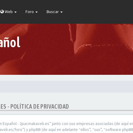
Web
Foro
Buscar
añol
ES - POLÍTICA DE PRIVACIDAD
En Español - 2pacmakaveli.es” junto con sus empresas asociadas (de aquí en
veli.es/foro”) y phpBB (de aquí en adelante “ellos”, “sus”, “software ph