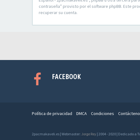
Español - 2pacmakaveli.es”, phpBB u otra tercera part
contraseña” provisto por el software phpBB. Este pro
recuperar su cuenta.
FACEBOOK
Política de privacidad
DMCA
Condiciones
Contácteno
2pacmakaveli.es | Webmaster:
Jorge Rey
| 2004 - 2020 | Dedicado a