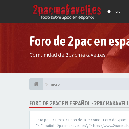
Inicio
Foro de 2pac en esp
Comunidad de 2pacmakaveli.es
Inicio
FORO DE 2PAC EN ESPAÑOL - 2PACMAKAVELI.
Esta política explica con detalle cómo “Foro de 2pac 
En Español - 2pacmakaveli.es”, “https://www.2pacmaka