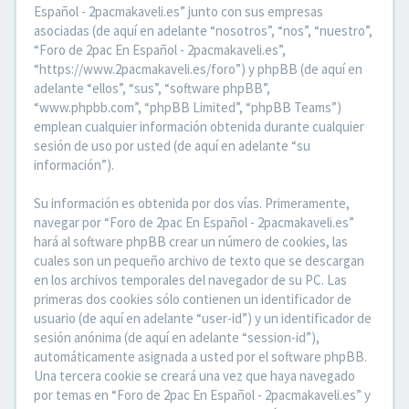
Español - 2pacmakaveli.es” junto con sus empresas
asociadas (de aquí en adelante “nosotros”, “nos”, “nuestro”,
“Foro de 2pac En Español - 2pacmakaveli.es”,
“https://www.2pacmakaveli.es/foro”) y phpBB (de aquí en
adelante “ellos”, “sus”, “software phpBB”,
“www.phpbb.com”, “phpBB Limited”, “phpBB Teams”)
emplean cualquier información obtenida durante cualquier
sesión de uso por usted (de aquí en adelante “su
información”).
Su información es obtenida por dos vías. Primeramente,
navegar por “Foro de 2pac En Español - 2pacmakaveli.es”
hará al software phpBB crear un número de cookies, las
cuales son un pequeño archivo de texto que se descargan
en los archivos temporales del navegador de su PC. Las
primeras dos cookies sólo contienen un identificador de
usuario (de aquí en adelante “user-id”) y un identificador de
sesión anónima (de aquí en adelante “session-id”),
automáticamente asignada a usted por el software phpBB.
Una tercera cookie se creará una vez que haya navegado
por temas en “Foro de 2pac En Español - 2pacmakaveli.es” y