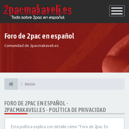
Conmutac
de
Navegaci
Foro de 2pac en español
Comunidad de 2pacmakaveli.es
Inicio
FORO DE 2PAC EN ESPAÑOL -
2PACMAKAVELI.ES - POLÍTICA DE PRIVACIDAD
Esta política explica con detalle cómo “Foro de 2pac En