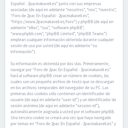
Español - 2pacmakaveli.es” junto con sus empresas
asociadas (de aquí en adelante “nosotros”, “nos”, “nuestro”,
“Foro de 2pac En Español - 2pacmakaveli.es”,
“https://www.2pacmakaveli.es/foro”) y phpBB (de aquí en
adelante “ellos”, “sus”, “software phpBB”,
“www.phpbb.com”, “phpBB Limited”, “phpBB Teams”)
emplean cualquier información obtenida durante cualquier
sesión de uso por usted (de aquí en adelante “su
información”).
Su información es obtenida por dos vías. Primeramente,
navegar por “Foro de 2pac En Español - 2pacmakaveli.es”
hará al software phpBB crear un número de cookies, las
cuales son un pequeño archivo de texto que se descargan
en los archivos temporales del navegador de su PC. Las
primeras dos cookies sólo contienen un identificador de
usuario (de aquí en adelante “user-id”) y un identificador de
sesión anónima (de aquí en adelante “session-id”),
automáticamente asignada a usted por el software phpBB.
Una tercera cookie se creará una vez que haya navegado
por temas en “Foro de 2pac En Español - 2pacmakaveli.es” y