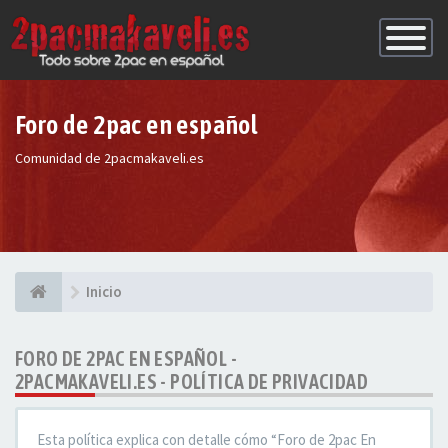
Conmutac
de
Navegaci
Foro de 2pac en español
Comunidad de 2pacmakaveli.es
Inicio
FORO DE 2PAC EN ESPAÑOL -
2PACMAKAVELI.ES - POLÍTICA DE PRIVACIDAD
Esta política explica con detalle cómo “Foro de 2pac En