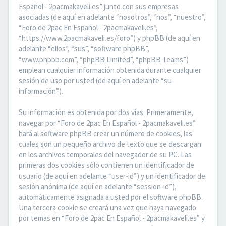
Español - 2pacmakaveli.es” junto con sus empresas
asociadas (de aquí en adelante “nosotros”, “nos”, “nuestro”,
“Foro de 2pac En Español - 2pacmakaveli.es”,
“https://www.2pacmakaveli.es/foro”) y phpBB (de aquí en
adelante “ellos”, “sus”, “software phpBB”,
“www.phpbb.com”, “phpBB Limited”, “phpBB Teams”)
emplean cualquier información obtenida durante cualquier
sesión de uso por usted (de aquí en adelante “su
información”).
Su información es obtenida por dos vías. Primeramente,
navegar por “Foro de 2pac En Español - 2pacmakaveli.es”
hará al software phpBB crear un número de cookies, las
cuales son un pequeño archivo de texto que se descargan
en los archivos temporales del navegador de su PC. Las
primeras dos cookies sólo contienen un identificador de
usuario (de aquí en adelante “user-id”) y un identificador de
sesión anónima (de aquí en adelante “session-id”),
automáticamente asignada a usted por el software phpBB.
Una tercera cookie se creará una vez que haya navegado
por temas en “Foro de 2pac En Español - 2pacmakaveli.es” y