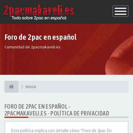
Conmutac
de
Navegaci
Foro de 2pac en español
Comunidad de 2pacmakaveli.es
Inicio
FORO DE 2PAC EN ESPAÑOL -
2PACMAKAVELI.ES - POLÍTICA DE PRIVACIDAD
Esta política explica con detalle cómo “Foro de 2pac En