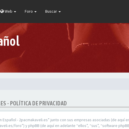
Web
Foro
Buscar
añol
ES - POLÍTICA DE PRIVACIDAD
En Español - 2pacmakaveli.es” junto con sus empresas asociadas (de aquí en
veli.es/foro”) y phpBB (de aquí en adelante “ellos”, “sus”, “software ph