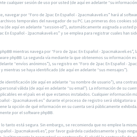
te cualquier sesión de uso por usted (de aquí en adelante “su información
e, navegar por “Foro de 2pac En Español - 2pacmakaveli.es” hará al softwa
archivos temporales del navegador de su PC. Las primeras dos cookies sólo
ima (de aquí en adelante “session-id”), automáticamente asignada a usted 
 En Español - 2pacmakaveli.es” y se emplea para registrar cuales han sido
hpBB mientras navega por “Foro de 2pac En Español - 2pacmakaveli.es”, 
ftware phpBB. La segunda vía mediante la que obtenemos su información es 
delante “envíos anónimos”), su registro en “Foro de 2pac En Español - 2pac
 mientras se haya identificado (de aquí en adelante “sus mensajes”).
 identificación (de aquí en adelante “su nombre de usuario”), una contras
 personal válida (de aquí en adelante “su email”). La información de su cue
plicables en el país en el que estamos instalados. Cualquier información m
pañol - 2pacmakaveli.es” durante el proceso de registro será obligatoria u 
tiene la opción de qué información en su cuenta será públicamente exhibida
amente por el software phpBB.
or lo tanto está segura. Sin embargo, se recomienda que no emplee la mis
Español - 2pacmakaveli.es”, por favor guárdela cuidadosamente y bajo ning