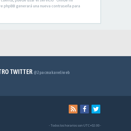
 cuenta, puede usar el servicio “Olvidé mi
ware phpBB generará una nueva contraseña para
TRO TWITTER
@2pacmakaveliweb
- Todos los horarios son
UTC+02:00
-