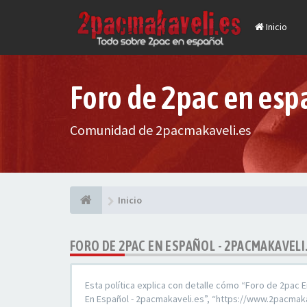
Inicio
Foro de 2pac en esp
Comunidad de 2pacmakaveli.es
Inicio
FORO DE 2PAC EN ESPAÑOL - 2PACMAKAVELI.
Esta política explica con detalle cómo “Foro de 2pac 
En Español - 2pacmakaveli.es”, “https://www.2pacmaka