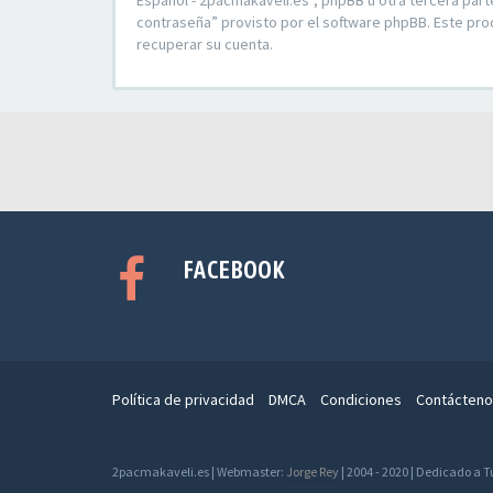
Español - 2pacmakaveli.es”, phpBB u otra tercera part
contraseña” provisto por el software phpBB. Este pro
recuperar su cuenta.
FACEBOOK
Política de privacidad
DMCA
Condiciones
Contácteno
2pacmakaveli.es | Webmaster:
Jorge Rey
| 2004 - 2020 | Dedicado a