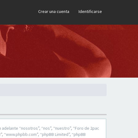
×
Crear una cuenta
Identificarse
 adelante “nosotros”, “nos”, “nuestro”, “Foro de 2pac
pBB”, “www.phpbb.com”, “phpBB Limited”, “phpBB