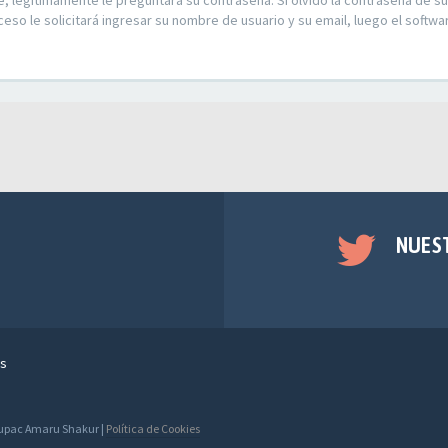
e, legítimamente le preguntará su contraseña. Si olvidó la contraseña de su
ceso le solicitará ingresar su nombre de usuario y su email, luego el soft
NUES
s
 Tupac Amaru Shakur |
Política de Cookies