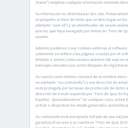
Teams”) emplean cualquier información obtenida duran
Su información es obtenida por dos vías. Primerament
un pequeño archivo de texto que se descargan en los 
adelante “user-id”) y un identificador de sesión anón
una vez que haya navegado por temas en “Foro de 2pac
usuario.
Además podemos crear cookies externas al software p
solamente se refiere a las páginas creadas por el so
limitado a: envíos como usuario anónimo (de aquí en a
mensajes enviados por usted después de registrarse y
Su cuenta como mínimo constará de un nombre único de
en adelante “su contraseña”) y una dirección de email
está protegida por las leyes de protección de datos a
dirección de e-mail requerida por “Foro de 2pac En Es
Español - 2pacmakaveli.es”. En cualquier caso, usted 
activar o desactivar los emails generados automátic
Su contraseña está encriptada (cifrado de una vía) p
garantiza el acceso a su cuenta en “Foro de 2pac En 