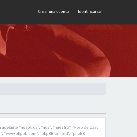
×
Crear una cuenta
Identificarse
 adelante “nosotros”, “nos”, “nuestro”, “Foro de 2pac
pBB”, “www.phpbb.com”, “phpBB Limited”, “phpBB