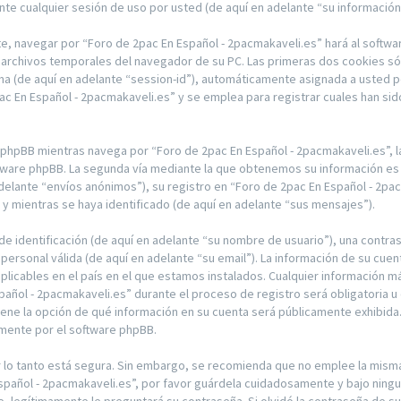
te cualquier sesión de uso por usted (de aquí en adelante “su información
e, navegar por “Foro de 2pac En Español - 2pacmakaveli.es” hará al softwa
archivos temporales del navegador de su PC. Las primeras dos cookies sólo
ima (de aquí en adelante “session-id”), automáticamente asignada a usted 
 En Español - 2pacmakaveli.es” y se emplea para registrar cuales han sido
hpBB mientras navega por “Foro de 2pac En Español - 2pacmakaveli.es”, 
ftware phpBB. La segunda vía mediante la que obtenemos su información es 
delante “envíos anónimos”), su registro en “Foro de 2pac En Español - 2pac
 mientras se haya identificado (de aquí en adelante “sus mensajes”).
 identificación (de aquí en adelante “su nombre de usuario”), una contras
 personal válida (de aquí en adelante “su email”). La información de su cue
plicables en el país en el que estamos instalados. Cualquier información m
pañol - 2pacmakaveli.es” durante el proceso de registro será obligatoria u 
tiene la opción de qué información en su cuenta será públicamente exhibida
amente por el software phpBB.
or lo tanto está segura. Sin embargo, se recomienda que no emplee la mis
Español - 2pacmakaveli.es”, por favor guárdela cuidadosamente y bajo ning