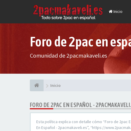
Inicio
Foro de 2pac en esp
Comunidad de 2pacmakaveli.es
Inicio
FORO DE 2PAC EN ESPAÑOL - 2PACMAKAVELI.
Esta política explica con detalle cómo “Foro de 2pac 
En Español - 2pacmakaveli.es”, “https://www.2pacmaka