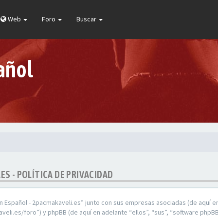
Web
Foro
Buscar
añol
ES - POLÍTICA DE PRIVACIDAD
En Español - 2pacmakaveli.es” junto con sus empresas asociadas (de aquí en
veli.es/foro”) y phpBB (de aquí en adelante “ellos”, “sus”, “software ph