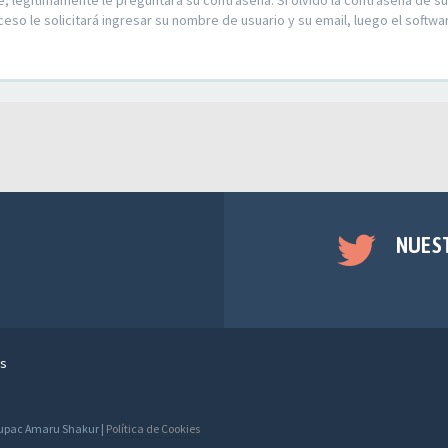
e, legítimamente le preguntará su contraseña. Si olvidó la contraseña de su
ceso le solicitará ingresar su nombre de usuario y su email, luego el soft
NUES
s
 Tupac Amaru Shakur |
Política de Cookies