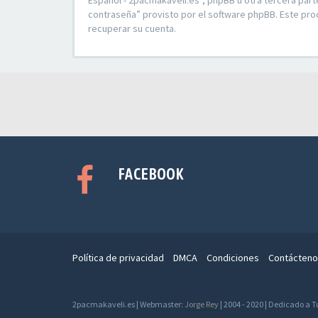
Español - 2pacmakaveli.es”, phpBB u otra tercera part
contraseña” provisto por el software phpBB. Este pro
recuperar su cuenta.
FACEBOOK
Política de privacidad
DMCA
Condiciones
Contácteno
2pacmakaveli.es | Webmaster:
Jorge Rey
| 2004 - 2020 | Dedicado a