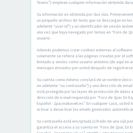
Teams”) emplean cualquier información obtenida duran
Su información es obtenida por dos vías. Primerament
un pequeño archivo de texto que se descargan en los 
adelante “user-id”) y un identificador de sesión anón
una vez que haya navegado por temas en “Foro de 2pac
usuario.
Además podemos crear cookies externas al software p
solamente se refiere a las páginas creadas por el so
limitado a: envíos como usuario anónimo (de aquí en a
mensajes enviados por usted después de registrarse y
Su cuenta como mínimo constará de un nombre único de
en adelante “su contraseña”) y una dirección de email
está protegida por las leyes de protección de datos a
dirección de e-mail requerida por “Foro de 2pac En Es
Español - 2pacmakaveli.es”. En cualquier caso, usted 
activar o desactivar los emails generados automátic
Su contraseña está encriptada (cifrado de una vía) p
garantiza el acceso a su cuenta en “Foro de 2pac En 