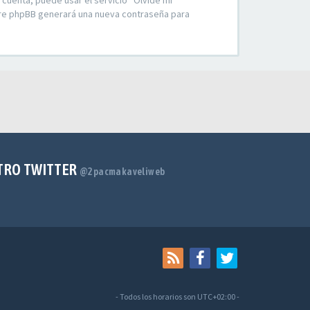
 cuenta, puede usar el servicio “Olvidé mi
ware phpBB generará una nueva contraseña para
TRO TWITTER
@2pacmakaveliweb
- Todos los horarios son
UTC+02:00
-