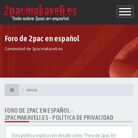
Conmutac
de
Navegaci
Foro de 2pac en español
Comunidad de 2pacmakaveli.es
Inicio
FORO DE 2PAC EN ESPAÑOL -
2PACMAKAVELI.ES - POLÍTICA DE PRIVACIDAD
Esta política explica con detalle cómo “Foro de 2pac En