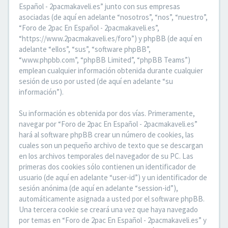
Español - 2pacmakaveli.es” junto con sus empresas
asociadas (de aquí en adelante “nosotros”, “nos”, “nuestro”,
“Foro de 2pac En Español - 2pacmakaveli.es”,
“https://www.2pacmakaveli.es/foro”) y phpBB (de aquí en
adelante “ellos”, “sus”, “software phpBB”,
“www.phpbb.com”, “phpBB Limited”, “phpBB Teams”)
emplean cualquier información obtenida durante cualquier
sesión de uso por usted (de aquí en adelante “su
información”).
Su información es obtenida por dos vías. Primeramente,
navegar por “Foro de 2pac En Español - 2pacmakaveli.es”
hará al software phpBB crear un número de cookies, las
cuales son un pequeño archivo de texto que se descargan
en los archivos temporales del navegador de su PC. Las
primeras dos cookies sólo contienen un identificador de
usuario (de aquí en adelante “user-id”) y un identificador de
sesión anónima (de aquí en adelante “session-id”),
automáticamente asignada a usted por el software phpBB.
Una tercera cookie se creará una vez que haya navegado
por temas en “Foro de 2pac En Español - 2pacmakaveli.es” y