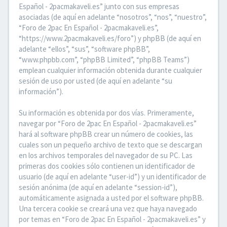
Español - 2pacmakaveli.es” junto con sus empresas
asociadas (de aquí en adelante “nosotros”, “nos”, “nuestro”,
“Foro de 2pac En Español - 2pacmakaveli.es”,
“https://www.2pacmakaveli.es/foro”) y phpBB (de aquí en
adelante “ellos”, “sus”, “software phpBB”,
“www.phpbb.com”, “phpBB Limited”, “phpBB Teams”)
emplean cualquier información obtenida durante cualquier
sesión de uso por usted (de aquí en adelante “su
información”).
Su información es obtenida por dos vías. Primeramente,
navegar por “Foro de 2pac En Español - 2pacmakaveli.es”
hará al software phpBB crear un número de cookies, las
cuales son un pequeño archivo de texto que se descargan
en los archivos temporales del navegador de su PC. Las
primeras dos cookies sólo contienen un identificador de
usuario (de aquí en adelante “user-id”) y un identificador de
sesión anónima (de aquí en adelante “session-id”),
automáticamente asignada a usted por el software phpBB.
Una tercera cookie se creará una vez que haya navegado
por temas en “Foro de 2pac En Español - 2pacmakaveli.es” y