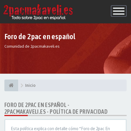
Conmutac
de
Navegaci
Foro de 2pac en español
Comunidad de 2pacmakaveli.es
Inicio
FORO DE 2PAC EN ESPAÑOL -
2PACMAKAVELI.ES - POLÍTICA DE PRIVACIDAD
Esta política explica con detalle cómo “Foro de 2pac En