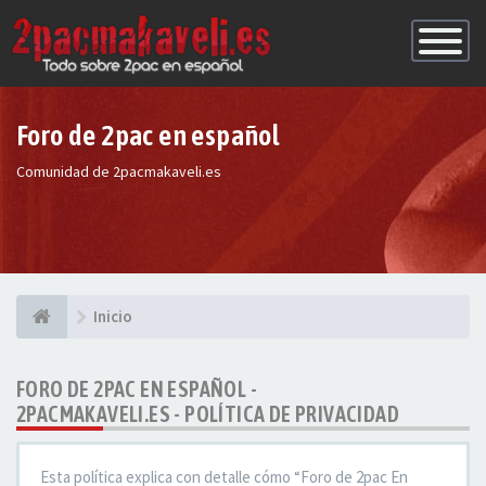
Conmutac
de
Navegaci
Foro de 2pac en español
Comunidad de 2pacmakaveli.es
Inicio
FORO DE 2PAC EN ESPAÑOL -
2PACMAKAVELI.ES - POLÍTICA DE PRIVACIDAD
Esta política explica con detalle cómo “Foro de 2pac En