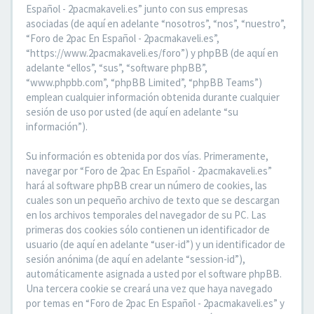
Español - 2pacmakaveli.es” junto con sus empresas
asociadas (de aquí en adelante “nosotros”, “nos”, “nuestro”,
“Foro de 2pac En Español - 2pacmakaveli.es”,
“https://www.2pacmakaveli.es/foro”) y phpBB (de aquí en
adelante “ellos”, “sus”, “software phpBB”,
“www.phpbb.com”, “phpBB Limited”, “phpBB Teams”)
emplean cualquier información obtenida durante cualquier
sesión de uso por usted (de aquí en adelante “su
información”).
Su información es obtenida por dos vías. Primeramente,
navegar por “Foro de 2pac En Español - 2pacmakaveli.es”
hará al software phpBB crear un número de cookies, las
cuales son un pequeño archivo de texto que se descargan
en los archivos temporales del navegador de su PC. Las
primeras dos cookies sólo contienen un identificador de
usuario (de aquí en adelante “user-id”) y un identificador de
sesión anónima (de aquí en adelante “session-id”),
automáticamente asignada a usted por el software phpBB.
Una tercera cookie se creará una vez que haya navegado
por temas en “Foro de 2pac En Español - 2pacmakaveli.es” y