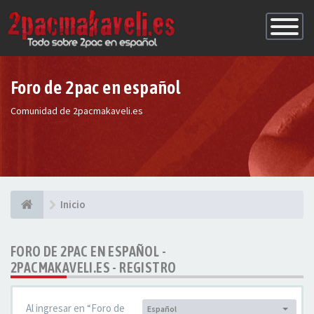
Conmutac
de
Navegaci
Foro de 2pac en español
Comunidad de 2pacmakaveli.es
Inicio
FORO DE 2PAC EN ESPAÑOL -
2PACMAKAVELI.ES - REGISTRO
Al ingresar en “Foro de
Español
Idioma: