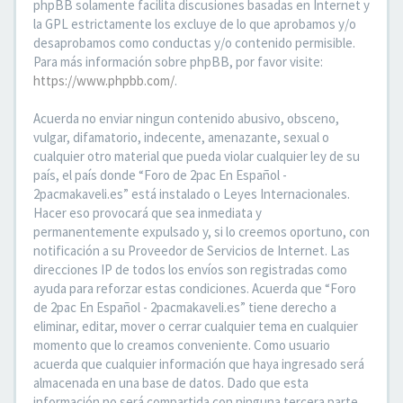
phpBB solamente facilita discusiones basadas en Internet y
la GPL estrictamente los excluye de lo que aprobamos y/o
desaprobamos como conductas y/o contenido permisible.
Para más información sobre phpBB, por favor visite:
https://www.phpbb.com/
.
Acuerda no enviar ningun contenido abusivo, obsceno,
vulgar, difamatorio, indecente, amenazante, sexual o
cualquier otro material que pueda violar cualquier ley de su
país, el país donde “Foro de 2pac En Español -
2pacmakaveli.es” está instalado o Leyes Internacionales.
Hacer eso provocará que sea inmediata y
permanentemente expulsado y, si lo creemos oportuno, con
notificación a su Proveedor de Servicios de Internet. Las
direcciones IP de todos los envíos son registradas como
ayuda para reforzar estas condiciones. Acuerda que “Foro
de 2pac En Español - 2pacmakaveli.es” tiene derecho a
eliminar, editar, mover o cerrar cualquier tema en cualquier
momento que lo creamos conveniente. Como usuario
acuerda que cualquier información que haya ingresado será
almacenada en una base de datos. Dado que esta
información no será compartida con ninguna tercera parte