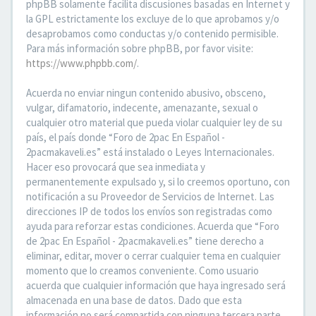
phpBB solamente facilita discusiones basadas en Internet y
la GPL estrictamente los excluye de lo que aprobamos y/o
desaprobamos como conductas y/o contenido permisible.
Para más información sobre phpBB, por favor visite:
https://www.phpbb.com/
.
Acuerda no enviar ningun contenido abusivo, obsceno,
vulgar, difamatorio, indecente, amenazante, sexual o
cualquier otro material que pueda violar cualquier ley de su
país, el país donde “Foro de 2pac En Español -
2pacmakaveli.es” está instalado o Leyes Internacionales.
Hacer eso provocará que sea inmediata y
permanentemente expulsado y, si lo creemos oportuno, con
notificación a su Proveedor de Servicios de Internet. Las
direcciones IP de todos los envíos son registradas como
ayuda para reforzar estas condiciones. Acuerda que “Foro
de 2pac En Español - 2pacmakaveli.es” tiene derecho a
eliminar, editar, mover o cerrar cualquier tema en cualquier
momento que lo creamos conveniente. Como usuario
acuerda que cualquier información que haya ingresado será
almacenada en una base de datos. Dado que esta
información no será compartida con ninguna tercera parte