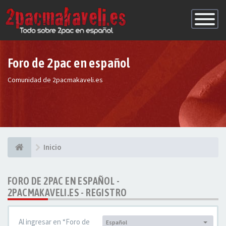
Conmutac
de
Navegaci
Foro de 2pac en español
Comunidad de 2pacmakaveli.es
Inicio
FORO DE 2PAC EN ESPAÑOL -
2PACMAKAVELI.ES - REGISTRO
Al ingresar en “Foro de
Español
Idioma: